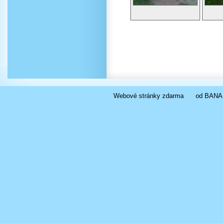
Webové stránky zdarma
od
BANA