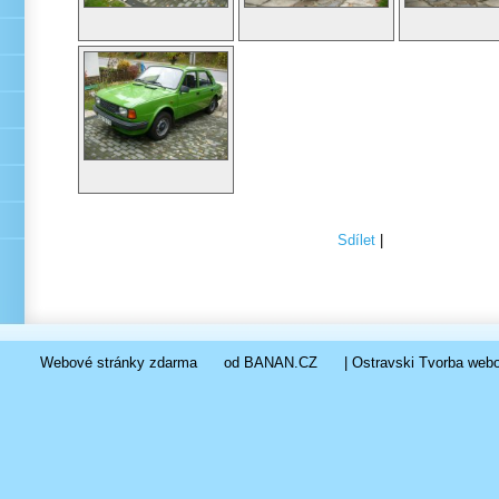
Sdílet
|
Webové stránky zdarma
od
BANAN.CZ
|
Ostravski Tvorba web