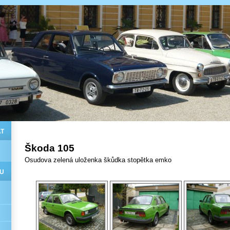
T
Škoda 105
Osudova zelená uloženka škůdka stopětka emko
U