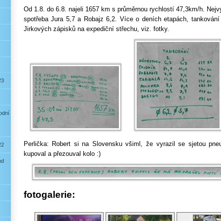
Od 1.8. do 6.8. najeli 1657 km s průměrnou rychlostí 47,3km/h. Nej
spotřeba Jura 5,7 a Robajz 6,2. Více o deních etapách, tankování 
Jirkových zápisků na expediční střechu, viz. fotky.
23
odní
Perlička: Robert si na Slovensku všiml, že vyrazil se sjetou pne
22
kupoval a přezouval kolo :)
nd
fotogalerie: