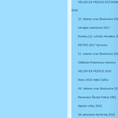
VELOR-EX-PEDICE ESTONS
2018
22. Velorex sraz Boskovice 20
Ukrajina velorexem 2017
Dumka (12. ročník) Heraltice 
RETRO 2017 Výrovice
21. velorex sraz Boskovice 20
Oblékání Robertova velorexu
VELOR-EX-PEDICE 2016
Retro 2016 Velké Dářko
XX. Velorex sraz Boskovice 20
Renovace Škoda Felicia 1961
Alpské vršky 2015
SK adventure fechtl trip 2015