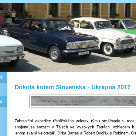
T
Dokola kolem Slovenska - Ukrajina 2017
U
Zahraniční expedice třebíčského velorex týmu směřovala v roce
spojena se srazem v Tálech ve Vysokých Tatrách. vzhledem k č
jenom skalní velorexáři, Jirka Bartes a Robert Dvořák s Robinem. Osta