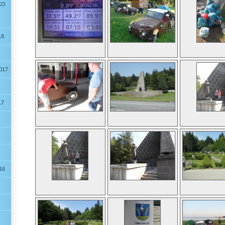
KO
18
2017
17
16