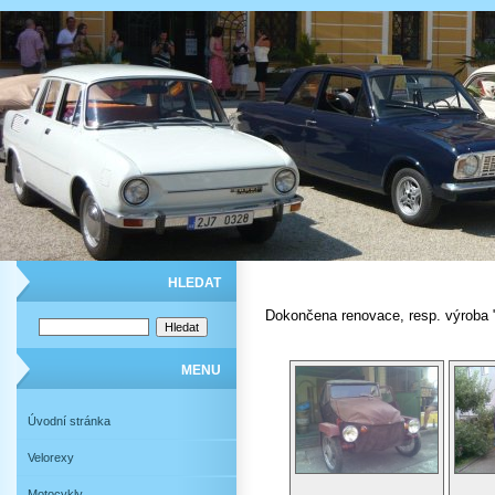
HLEDAT
Dokončena renovace, resp. výroba 
MENU
Úvodní stránka
Velorexy
Motocykly