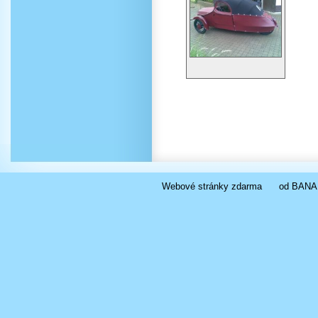
Webové stránky zdarma
od
BANA