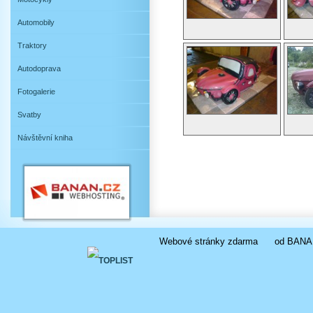
Automobily
Traktory
Autodoprava
Fotogalerie
Svatby
Návštěvní kniha
Webové stránky zdarma
od
BANA