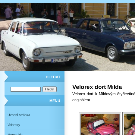
HLEDAT
Velorex dort Milda
Velorex dort k Mildovým čtyřicetin
originálem.
MENU
Úvodní stránka
Velorexy
Motocykly