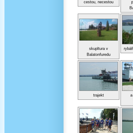
cestou, necestou
B
skupltura v
rybář
Balatonfuredu
trajekt
a