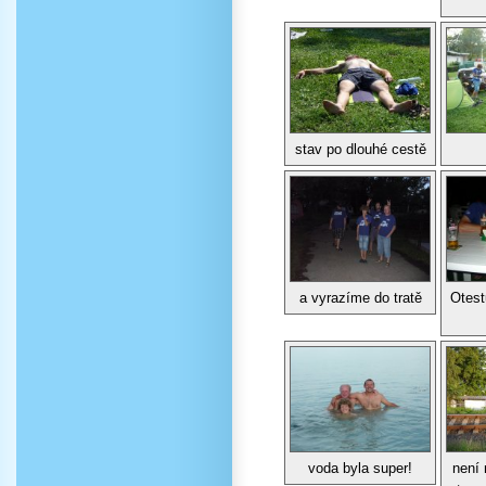
stav po dlouhé cestě
a vyrazíme do tratě
Otes
voda byla super!
není 