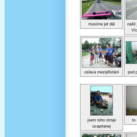
musíme jet dál
našli
Víd
oslava mezipřistání
pod p
jsem toho stroje
to
ucaprtanej