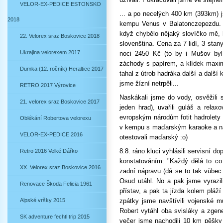
VELOR-EX-PEDICE ESTONSKO
... a po necelých 400 km (393km) 
2018
kempu Venus v Balatonczepezdu. S
když chybělo nějaký slovíčko mě, 
22. Velorex sraz Boskovice 2018
slovenština. Cena za 7 lidí, 3 stany
Ukrajina velorexem 2017
noci 2450 Kč (to by i Mušov byl 
záchody s papírem, a klídek maximá
Dumka (12. ročník) Heraltice 2017
tahal z útrob hadráka další a další
jsme žízní netrpěli...
RETRO 2017 Výrovice
Naskákali jsme do vody, osvěžili s
21. velorex sraz Boskovice 2017
jeden hrad), uvařili guláš a rel
evropským národům fotit hadrolety 
Oblékání Robertova velorexu
v kempu s maďarským karaoke a na
VELOR-EX-PEDICE 2016
otestovali maďarský :o)
8.8. ráno kluci vyhlásili servisní d
Retro 2016 Velké Dářko
konstatováním: "Každý dělá to co 
XX. Velorex sraz Boskovice 2016
zadní nápravu (dá se to tak vůbec ř
Osud utáhl. No a pak jsme vyrazil
Renovace Škoda Felicia 1961
přístav, a pak ta jízda kolem pláž
Alpské vršky 2015
zpátky jsme navštívili vojenské m
Robert vytáhl oba svisláky a zgen
SK adventure fechtl trip 2015
večer jsme nachodili 10 km pěšky