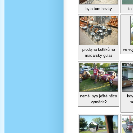
bylo tam hezky
to
prodejna kotlíků na
ve v
maďarský guláš
neměl bys ještě něco
kdy
vyměnit?
mu