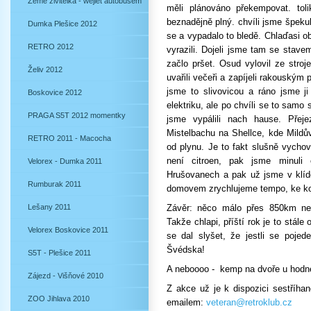
Země živitelka - wejlet autobusem
měli plánováno překempovat. tol
beznadějně plný. chvíli jsme špekul
Dumka Plešice 2012
se a vypadalo to bledě. Chlaďasi 
RETRO 2012
vyrazili. Dojeli jsme tam se stav
začlo pršet. Osud vylovil ze stroj
Želiv 2012
uvařili večeři a zapíjeli rakouským 
jsme to slivovicou a ráno jsme ji j
Boskovice 2012
elektriku, ale po chvíli se to samo 
PRAGA S5T 2012 momentky
jsme vypálili nach hause. Přej
Mistelbachu na Shellce, kde Mildů
RETRO 2011 - Macocha
od plynu. Je to fakt slušně vychov
není citroen, pak jsme minuli 
Velorex - Dumka 2011
Hrušovanech a pak už jsme v klíd
Rumburak 2011
domovem zrychlujeme tempo, ke konc
Lešany 2011
Závěr: něco málo přes 850km neb
Takže chlapi, příští rok je to stále
Velorex Boskovice 2011
se dal slyšet, že jestli se poje
Švédska!
S5T - Plešice 2011
A neboooo - kemp na dvoře u hodné
Zájezd - Višňové 2010
Z akce už je k dispozici sestříha
ZOO Jihlava 2010
emailem:
veteran@retroklub.cz