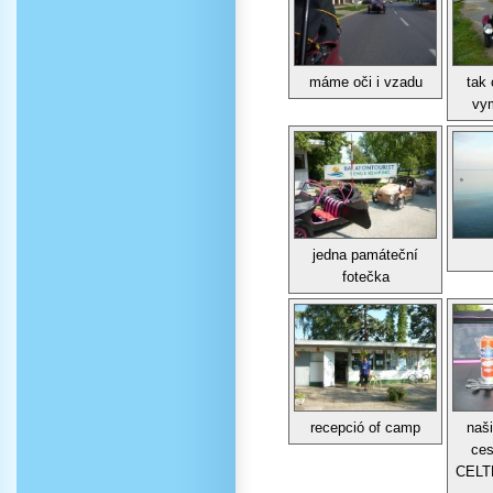
máme oči i vzadu
tak
vym
jedna památeční
fotečka
recepció of camp
naši
ces
CELT