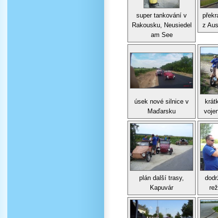
super tankování v
překr
Rakousku, Neusiedel
z Aus
am See
úsek nové silnice v
krát
Maďarsku
voje
plán další trasy,
dodr
Kapuvár
re