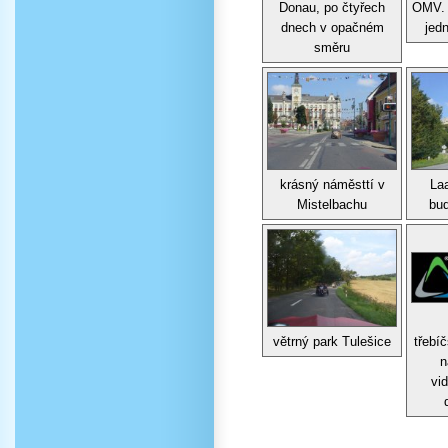
Donau, po čtyřech
OMV. 
dnech v opačném
jed
směru
krásný náměsttí v
La
Mistelbachu
bu
větrný park Tulešice
třebíč
n
vi