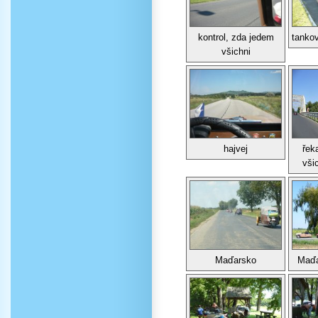
kontrol, zda jedem
tanko
všichni
hajvej
řek
všic
Maďarsko
Maďa