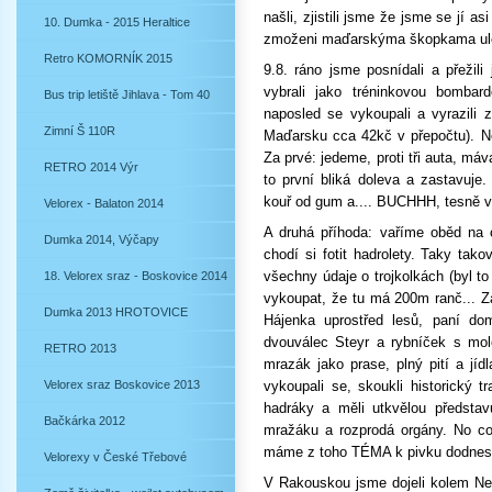
našli, zjistili jsme že jsme se jí 
10. Dumka - 2015 Heraltice
zmoženi maďarskýma škopkama uleh
Retro KOMORNÍK 2015
9.8. ráno jsme posnídali a přeži
vybrali jako tréninkovou bombard
Bus trip letiště Jihlava - Tom 40
naposled se vykoupali a vyrazili
Zimní Š 110R
Maďarsku cca 42kč v přepočtu). Ne
Za prvé: jedeme, proti tři auta, máv
RETRO 2014 Výr
to první bliká doleva a zastavuje. 
kouř od gum a.... BUCHHH, tesně ved
Velorex - Balaton 2014
A druhá příhoda: vaříme oběd na 
Dumka 2014, Výčapy
chodí si fotit hadrolety. Taky tak
všechny údaje o trojkolkách (byl t
18. Velorex sraz - Boskovice 2014
vykoupat, že tu má 200m ranč... Z
Dumka 2013 HROTOVICE
Hájenka uprostřed lesů, paní dom
dvouválec Steyr a rybníček s mo
RETRO 2013
mrazák jako prase, plný pití a jíd
Velorex sraz Boskovice 2013
vykoupali se, skoukli historický t
hadráky a měli utkvělou představ
Bačkárka 2012
mražáku a rozprodá orgány. No co
máme z toho TÉMA k pivku dodnes :o
Velorexy v České Třebové
V Rakouskou jsme dojeli kolem Neu