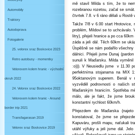
mě stavil Milda s tím, že to ne
rozebranou rozetou, začal se smát..
Automobily
čtvrtek 7.8. v 6 ráno dělali u Rostě
Traktory
Takže 7/8 v 6.00 start Hrotovice, 
Autodoprava
problém, Mildovi se to uchcávalo.
litry), přejeli hranice a po cca 60k
Fotogalerie
záda a jeli dál. Těch 60km se ukáz
Úspěšně se nám podařilo všechny s
25. velorex sraz Boskovice 2023
dálnici. Přejeli jsme Dunaj (pard
Retro autobusy - momentky
sunuli k Maďarsku. Milda vyměnil
:o))). V Neusiedlu jsme v 11.30 p
Velorexem kolem hranic - východní
perfektníma stojanama na MIX 1:
95oktanovým superem. Benál v r
okruh 2022
vyzvěděl podrovnosti o našich s
24. Velorex sraz Boskovice 2022
Maďarským hranicím. Spotřeba mě 
málo, ale je fakt, že jsme brou
Velorexem kolem hranic - Around
konstantní rychlost 60km/h.
border trip 2021
Přejezdem do Maďarska (najeto 
konstatoval, že jsme se přejezde
Transfagarasan 2019
Kapuváru, prošli mapu, naťukali tr
Velorex sraz Boskovice 2019
utáhl výfuky a jeli jsme dál. Jel
užívali. Pokračovali jsme ve stejné