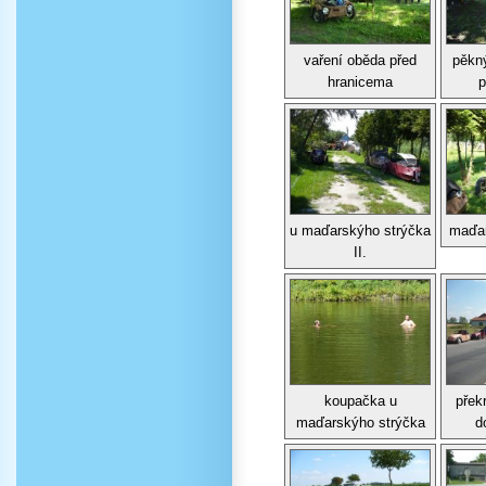
vaření oběda před
pěkn
hranicema
p
u maďarskýho strýčka
maďar
II.
koupačka u
přek
maďarskýho strýčka
d