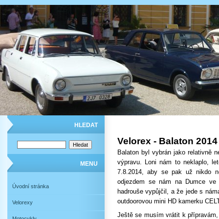
HLEDAT
Velorex - Balaton 2014
Balaton byl vybrán jako relativně n
výpravu. Loni nám to neklaplo, le
MENU
7.8.2014, aby se pak už nikdo 
odjezdem se nám na Dumce ve Vý
Úvodní stránka
hadrouše vypůjčil, a že jede s náma
outdoorovou mini HD kamerku CELT
Velorexy
Ještě se musím vrátit k přípravám, 
Motocykly