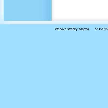
Webové stránky zdarma
od
BANA