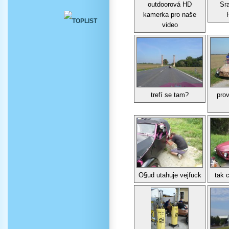
outdoorová HD
Sra
kamerka pro naše
video
trefí se tam?
pro
O§ud utahuje vejfuck
tak 