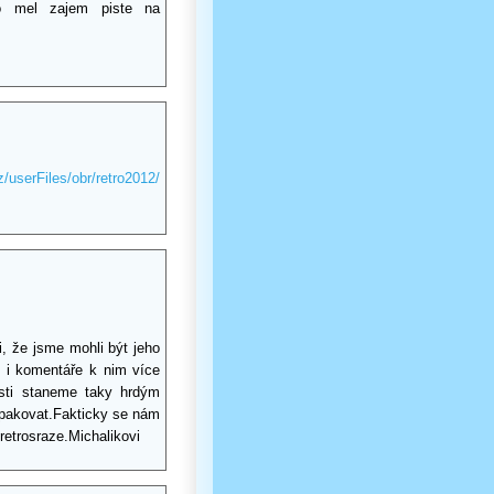
o mel zajem piste na
/userFiles/obr/retro2012/
i, že jsme mohli být jeho
 i komentáře k nim více
osti staneme taky hrdým
opakovat.Fakticky se nám
retrosraze.Michalikovi