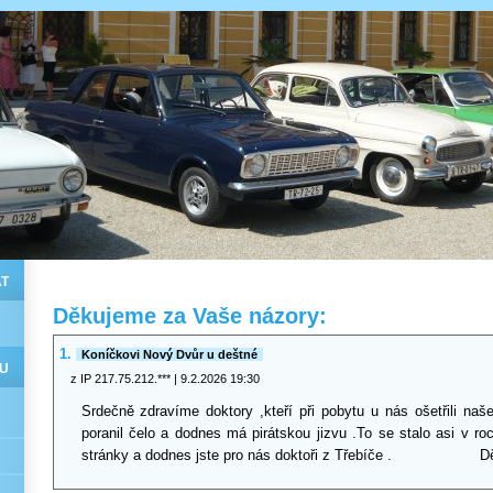
T
Děkujeme za Vaše názory:
1.
Koníčkovi Nový Dvůr u deštné
U
z IP 217.75.212.***
| 9.2.2026 19:30
Srdečně zdravíme doktory ,kteří při pobytu u nás ošetřili naš
poranil čelo a dodnes má pirátskou jizvu .To se stalo asi v r
stránky a dodnes jste pro nás doktoři z Třebíče . Dě