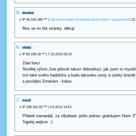
5.
domka
z IP 46.166.188.***
|
http://www.station76.pl/artykuly/kuchnia-z-wyspa.html
| 22
Moc se mi líbí stránky. děkuji
6.
vlady
z IP 80.188.18.***
| 7.10.2015 09:23
Zdar borci
Skvělej výkon.Jste přesně takoví dobrodruzi, jak jsem si mysl
mít také svého hadráčka a budu takovéto cesty a výlety brázdi
a povídání.Smekám - krása
7.
osud
z IP 188.191.55.***
| 4.5.2014 14:51
Přátelé kamarádi, za o§udowic ješte jednou gratulujem fšem 3
Sqjelej wejkon :-)