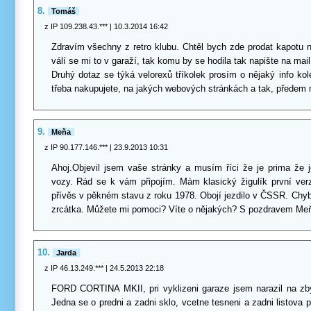
8.
Tomáš
z IP 109.238.43.***
| 10.3.2014 16:42
Zdravím všechny z retro klubu. Chtěl bych zde prodat kapotu n
válí se mi to v garaží, tak komu by se hodila tak napište na mail
Druhý dotaz se týká velorexů tříkolek prosím o nějaký info ko
třeba nakupujete, na jakých webových stránkách a tak, předem 
9.
Meňa
z IP 90.177.146.***
| 23.9.2013 10:31
Ahoj.Objevil jsem vaše stránky a musím říci že je prima že 
vozy. Rád se k vám připojím. Mám klasický žigulík první ver
přívěs v pěkném stavu z roku 1978. Obojí jezdilo v ČSSR. Chyb
zrcátka. Můžete mi pomoci? Víte o nějakých? S pozdravem Me
10.
Jarda
z IP 46.13.249.***
| 24.5.2013 22:18
FORD CORTINA MKII, pri vyklizeni garaze jsem narazil na zby
Jedna se o predni a zadni sklo, vcetne tesneni a zadni listova