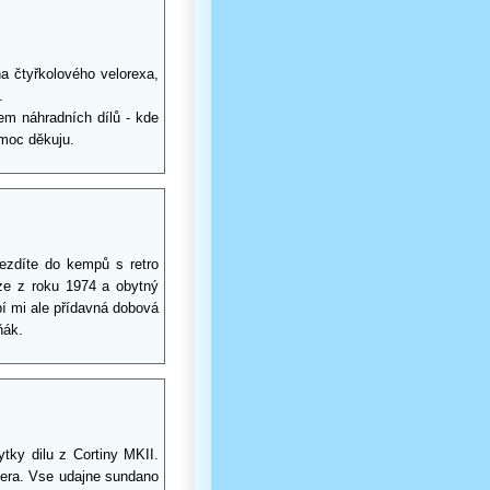
a čtyřkolového velorexa,
.
lem náhradních dílů - kde
moc děkuju.
jezdíte do kempů s retro
ze z roku 1974 a obytný
í mi ale přídavná dobová
ňák.
tky dilu z Cortiny MKII.
 pera. Vse udajne sundano