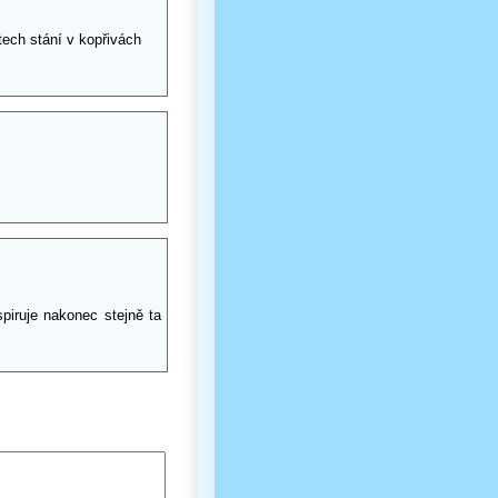
tech stání v kopřivách
iruje nakonec stejně ta