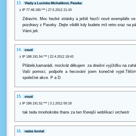
13.
Vlady a Lucinka Michalikovi, Paseka
z IP 77.48.180.***
| 27.5.2012 21:43
Zdravím. Moc hezké stránky a ještě hezčí nové exempláře ve
pozdravy z Paseky .Dejte vědět kdy budete mít retro sraz na p
Vámi jeli.
14.
osud
z IP 188.191.54.***
| 22.4.2012 18:43
Přátelé,kamarádi, mockrát děkujem za dnešní vyjížďku na zahá
Vaší pomoci, podpoře a hecování jsem konečně vyjel.Těší
společné akce. P a D
15.
osud
z IP 188.191.52.***
| 3.1.2012 00:18
tak teda mnohokráte thanx za ten fčerejší woblíkací orchestr
16.
radas kostal