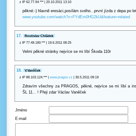
z IP 62.77.94.***
| 20.10.2011 13:10
pěkné:-) hlavně eresáci,posílám svého...první jízda z depa po le
www.youtube.com/watch?v=FYdEm0HG2kU&feature=related
17.
Rostislav Chládek
z IP 77.48.180.***
| 19.6.2011 08:25
Velmi pěkné stránky nejvíce se mi líbí Škoda 110r
18.
V.Vaněček
z IP 88.103.124.***
|
www.pragos.cz
| 30.5.2011 09:19
Zdravím všechny za PRAGOS, pěkné, nejvíce se mi líbí a insp
ŠL 11... ! Přeji zdar Václav Vaněček
Jméno
E-mail