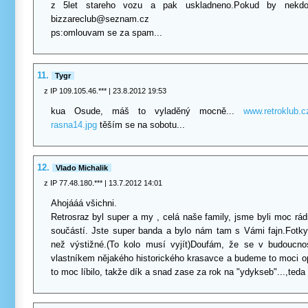
z 5let stareho vozu a pak uskladneno.Pokud by nekd
bizzareclub@seznam.cz
ps:omlouvam se za spam...
11.
Tygr
z IP 109.105.46.***
| 23.8.2012 19:53
kua Osude, máš to vyladěný mocně...
www.retroklub.cz
rasna14.jpg
těším se na sobotu...
12.
Vlado Michalik
z IP 77.48.180.***
| 13.7.2012 14:01
Ahojááá všichni.
Retrosraz byl super a my , celá naše family, jsme byli moc rád
součástí. Jste super banda a bylo nám tam s Vámi fajn.Fotky
než výstižné.(To kolo musí vyjít)Doufám, že se v budoucn
vlastníkem nějakého historického krasavce a budeme to moci 
to moc líbilo, takže dík a snad zase za rok na "ydykseb"...,teda 