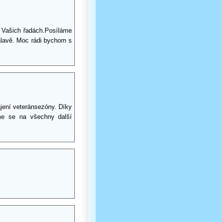
 Vašich řadách.Posíláme
álavě. Moc rádi bychom s
jení veteránsezóny. Díky
me se na všechny další