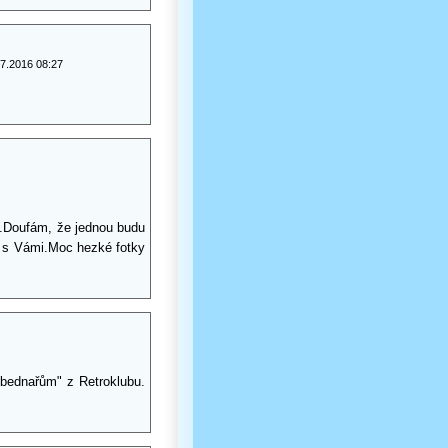
.7.2016 08:27
el.Doufám, že jednou budu
t s Vámi.Moc hezké fotky
"bednařům" z Retroklubu.