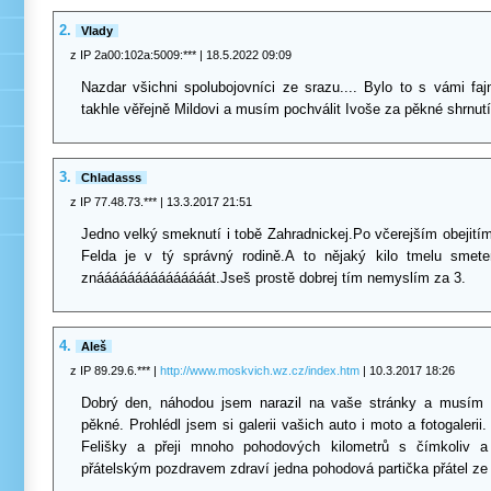
2.
Vlady
z IP 2a00:102a:5009:***
| 18.5.2022 09:09
Nazdar všichni spolubojovníci ze srazu.... Bylo to s vámi faj
takhle věřejně Mildovi a musím pochválit Ivoše za pěkné shrnut
3.
Chladasss
z IP 77.48.73.***
| 13.3.2017 21:51
Jedno velký smeknutí i tobě Zahradnickej.Po včerejším obejití
Felda je v tý správný rodině.A to nějaký kilo tmelu smet
znááááááááááááááát.Jseš prostě dobrej tím nemyslím za 3.
4.
Aleš
z IP 89.29.6.***
|
http://www.moskvich.wz.cz/index.htm
| 10.3.2017 18:26
Dobrý den, náhodou jsem narazil na vaše stránky a musím
pěkné. Prohlédl jsem si galerii vašich auto i moto a fotogalerii
Felišky a přeji mnoho pohodových kilometrů s čímkoliv 
přátelským pozdravem zdraví jedna pohodová partička přátel ze