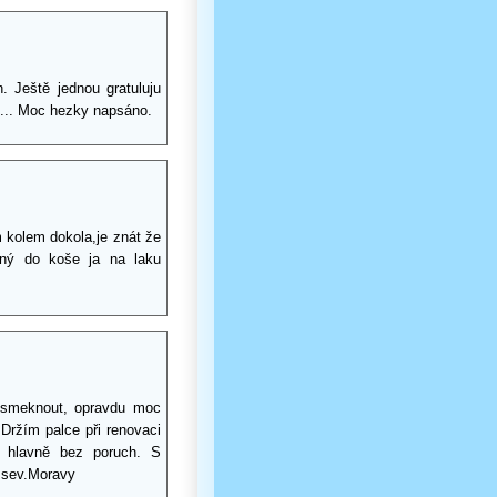
n. Ještě jednou gratuluju
í... Moc hezky napsáno.
m kolem dokola,je znát že
ený do koše ja na laku
 smeknout, opravdu moc
. Držím palce při renovaci
a hlavně bez poruch. S
 sev.Moravy